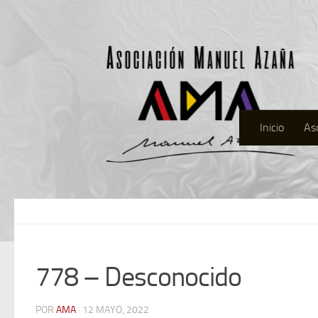
Inicio
As
778 – Desconocido
POR
AMA
· 12 MAYO, 2022