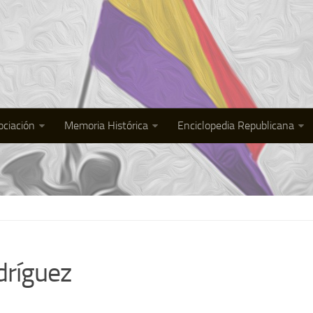
ociación
Memoria Histórica
Enciclopedia Republicana
dríguez