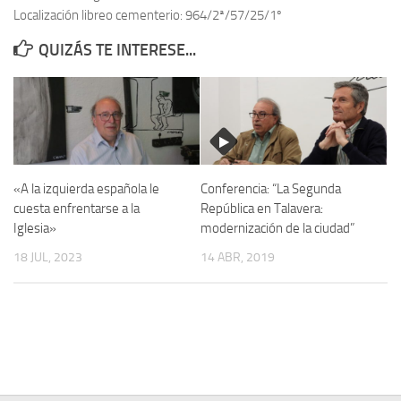
Localización libreo cementerio: 964/2ª/57/25/1º
Contacto
QUIZÁS TE INTERESE...
Memoria Histórica
Investigación previa de la represión en Talavera de la Reina (1937-
1947).
Informe Represión en Toledo 1936-1947 | Buscador
Informe de la fosa de abril de 1939 de Tembleque
«A la izquierda española le
Conferencia: “La Segunda
Enciclopedia Republicana
cuesta enfrentarse a la
República en Talavera:
Iglesia»
modernización de la ciudad”
Militantes históricos IR
18 JUL, 2023
14 ABR, 2019
Personajes republicanos
Izquierda Republicana. Agrupaciones y Militantes (1934-1939)
Izquierda Republicana. Navarra
Izquierda Republicana. Galicia
Textos esenciales del republicanismo