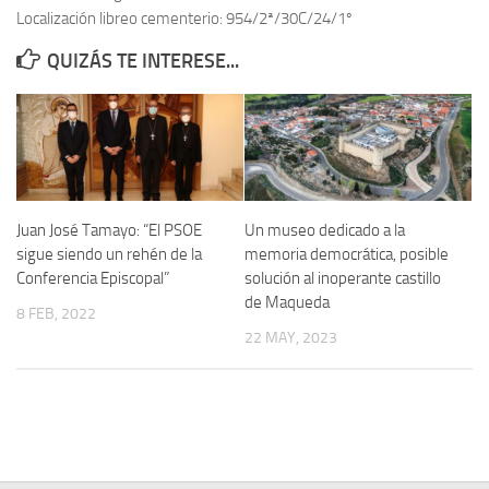
Localización libreo cementerio: 954/2ª/30C/24/1º
Contacto
QUIZÁS TE INTERESE...
Memoria Histórica
Investigación previa de la represión en Talavera de la Reina (1937-
1947).
Informe Represión en Toledo 1936-1947 | Buscador
Informe de la fosa de abril de 1939 de Tembleque
Juan José Tamayo: “El PSOE
Un museo dedicado a la
Enciclopedia Republicana
sigue siendo un rehén de la
memoria democrática, posible
Conferencia Episcopal”
solución al inoperante castillo
Militantes históricos IR
de Maqueda
8 FEB, 2022
Personajes republicanos
22 MAY, 2023
Izquierda Republicana. Agrupaciones y Militantes (1934-1939)
Izquierda Republicana. Navarra
Izquierda Republicana. Galicia
Textos esenciales del republicanismo