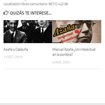
Localización libreo cementerio: 967/C/42/38
Contacto
QUIZÁS TE INTERESE...
Memoria Histórica
Investigación previa de la represión en Talavera de la Reina (1937-
1947).
Informe Represión en Toledo 1936-1947 | Buscador
Informe de la fosa de abril de 1939 de Tembleque
Azaña y Cataluña
Manuel Azaña ¿Un intelectual
Enciclopedia Republicana
en la sombra?
13 OCT, 2018
Militantes históricos IR
8 AGO, 2024
Personajes republicanos
Izquierda Republicana. Agrupaciones y Militantes (1934-1939)
Izquierda Republicana. Navarra
Izquierda Republicana. Galicia
Textos esenciales del republicanismo