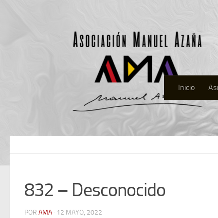
Inicio
As
832 – Desconocido
POR
AMA
· 12 MAYO, 2022