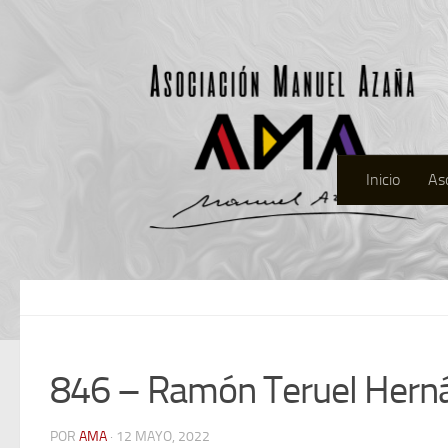
Inicio
As
846 – Ramón Teruel Hern
POR
AMA
· 12 MAYO, 2022