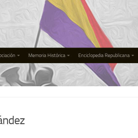
ociación
Memoria Histórica
Enciclopedia Republicana
ández