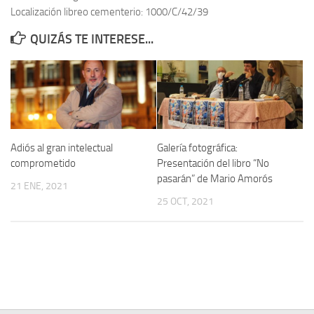
Localización libreo cementerio: 1000/C/42/39
Contacto
QUIZÁS TE INTERESE...
Memoria Histórica
Investigación previa de la represión en Talavera de la Reina (1937-
1947).
Informe Represión en Toledo 1936-1947 | Buscador
Informe de la fosa de abril de 1939 de Tembleque
Adiós al gran intelectual
Galería fotográfica:
Enciclopedia Republicana
comprometido
Presentación del libro “No
pasarán” de Mario Amorós
Militantes históricos IR
21 ENE, 2021
25 OCT, 2021
Personajes republicanos
Izquierda Republicana. Agrupaciones y Militantes (1934-1939)
Izquierda Republicana. Navarra
Izquierda Republicana. Galicia
Textos esenciales del republicanismo