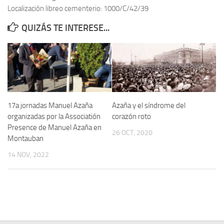
Localización libreo cementerio: 1000/C/42/39
Contacto
QUIZÁS TE INTERESE...
Memoria Histórica
Investigación previa de la represión en Talavera de la Reina (1937-
1947).
Informe Represión en Toledo 1936-1947 | Buscador
Informe de la fosa de abril de 1939 de Tembleque
17a jornadas Manuel Azaña
Azaña y el síndrome del
Enciclopedia Republicana
organizadas por la Associatión
corazón roto
Presence de Manuel Azaña en
Militantes históricos IR
26 OCT, 2020
Montauban
Personajes republicanos
14 NOV, 2022
Izquierda Republicana. Agrupaciones y Militantes (1934-1939)
Izquierda Republicana. Navarra
Izquierda Republicana. Galicia
Textos esenciales del republicanismo