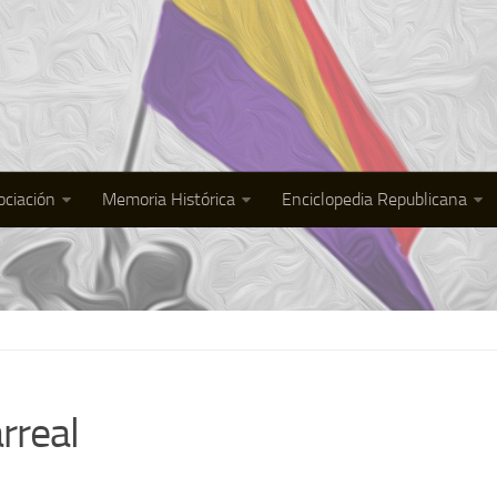
ociación
Memoria Histórica
Enciclopedia Republicana
rreal