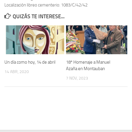
Localización libreo cementerio: 1083/C/42/42
Contacto
QUIZÁS TE INTERESE...
Memoria Histórica
Investigación previa de la represión en Talavera de la Reina (1937-
1947).
Informe Represión en Toledo 1936-1947 | Buscador
Informe de la fosa de abril de 1939 de Tembleque
Un día como hoy, 14 de abril
18º Homenaje a Manuel
Enciclopedia Republicana
Azaña en Montauban
14 ABR, 2020
Militantes históricos IR
7 NOV, 2023
Personajes republicanos
Izquierda Republicana. Agrupaciones y Militantes (1934-1939)
Izquierda Republicana. Navarra
Izquierda Republicana. Galicia
Textos esenciales del republicanismo