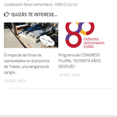
Localización libreo cementerio: 1083/C/42/42
Contacto
QUIZÁS TE INTERESE...
Memoria Histórica
Investigación previa de la represión en Talavera de la Reina (1937-
1947).
Informe Represión en Toledo 1936-1947 | Buscador
Informe de la fosa de abril de 1939 de Tembleque
El mapa de las fosas de
Programa del CONGRESO
Enciclopedia Republicana
represaliados en la provincia
PLURAL “OCHENTA AÑOS
de Toledo, una venganza de
DESPUÉS”
Militantes históricos IR
sangre…
16 SEP, 2019
Personajes republicanos
10 AGO, 2022
Izquierda Republicana. Agrupaciones y Militantes (1934-1939)
Izquierda Republicana. Navarra
Izquierda Republicana. Galicia
Textos esenciales del republicanismo