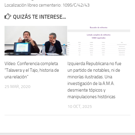
Localización libreo cementerio: 1095/C/42/43
Contacto
QUIZÁS TE INTERESE...
Memoria Histórica
Investigación previa de la represión en Talavera de la Reina (1937-
1947).
Informe Represión en Toledo 1936-1947 | Buscador
Informe de la fosa de abril de 1939 de Tembleque
Vídeo: Conferencia completa
Izquierda Republicana no fue
Enciclopedia Republicana
“Talavera y el Tajo, historia de
un partido de notables, ni de
una relación”
minorías ilustradas. Una
Militantes históricos IR
investigación de la A.M.A.
25 MAR, 2020
Personajes republicanos
desmiente tópicos y
manipulaciones históricas
Izquierda Republicana. Agrupaciones y Militantes (1934-1939)
10 OCT, 2025
Izquierda Republicana. Navarra
Izquierda Republicana. Galicia
Textos esenciales del republicanismo