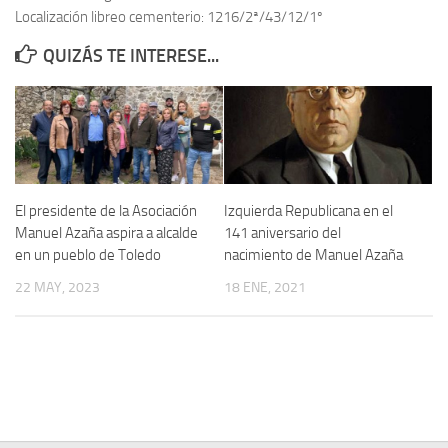
Localización libreo cementerio: 1216/2ª/43/12/1º
Contacto
QUIZÁS TE INTERESE...
Memoria Histórica
Investigación previa de la represión en Talavera de la Reina (1937-
1947).
Informe Represión en Toledo 1936-1947 | Buscador
Informe de la fosa de abril de 1939 de Tembleque
El presidente de la Asociación
Izquierda Republicana en el
Enciclopedia Republicana
Manuel Azaña aspira a alcalde
141 aniversario del
en un pueblo de Toledo
nacimiento de Manuel Azaña
Militantes históricos IR
22 MAY, 2023
18 ENE, 2021
Personajes republicanos
Izquierda Republicana. Agrupaciones y Militantes (1934-1939)
Izquierda Republicana. Navarra
Izquierda Republicana. Galicia
Textos esenciales del republicanismo