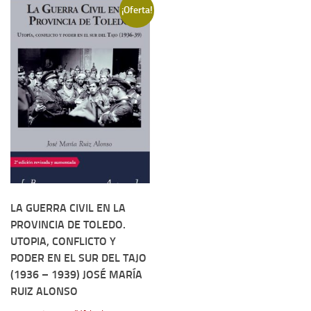
¡Oferta!
Contacto
Memoria Histórica
Investigación previa de la represión en Talavera de la Reina (1937-
1947).
Informe Represión en Toledo 1936-1947 | Buscador
Informe de la fosa de abril de 1939 de Tembleque
Enciclopedia Republicana
Militantes históricos IR
Personajes republicanos
LA GUERRA CIVIL EN LA
PROVINCIA DE TOLEDO.
Izquierda Republicana. Agrupaciones y Militantes (1934-1939)
UTOPIA, CONFLICTO Y
Izquierda Republicana. Navarra
PODER EN EL SUR DEL TAJO
Izquierda Republicana. Galicia
(1936 – 1939) JOSÉ MARÍA
RUIZ ALONSO
Textos esenciales del republicanismo