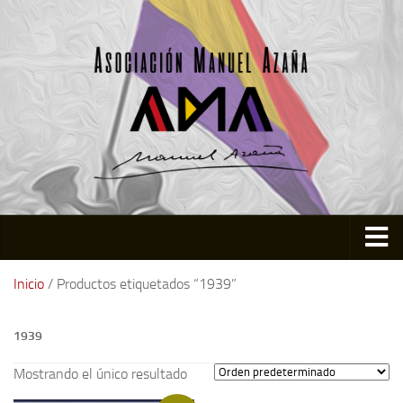
Inicio
Inicio
/ Productos etiquetados “1939”
Asociación
1939
Quienes somos
Actividades
Mostrando el único resultado
Colabora