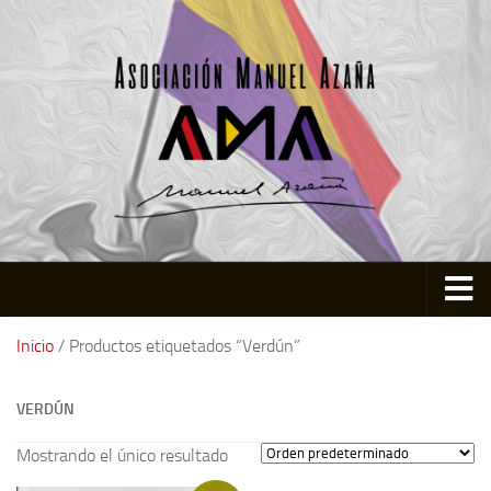
Inicio
Inicio
/ Productos etiquetados “Verdún”
Asociación
VERDÚN
Quienes somos
Actividades
Mostrando el único resultado
Colabora