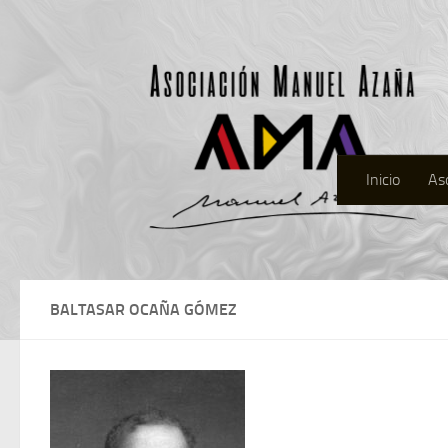
Inicio
As
BALTASAR OCAÑA GÓMEZ