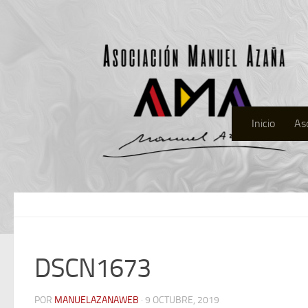
Inicio
As
DSCN1673
POR
MANUELAZANAWEB
· 9 OCTUBRE, 2019