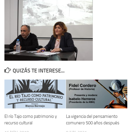
Contacto
Memoria Histórica
Investigación previa de la represión en Talavera de la Reina (1937-
1947).
Informe Represión en Toledo 1936-1947 | Buscador
Informe de la fosa de abril de 1939 de Tembleque
Enciclopedia Republicana
QUIZÁS TE INTERESE...
Militantes históricos IR
Personajes republicanos
Izquierda Republicana. Agrupaciones y Militantes (1934-1939)
Izquierda Republicana. Navarra
Izquierda Republicana. Galicia
El río Tajo como patrimonio y
La vigencia del pensamiento
recurso cultural
comunero 500 años después
Textos esenciales del republicanismo