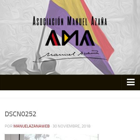
Inicio
Asociación
DSCN0252
Quienes somos
POR
MANUELAZANAWEB
· 30 NOVIEMBRE, 2018
Actividades
Colabora