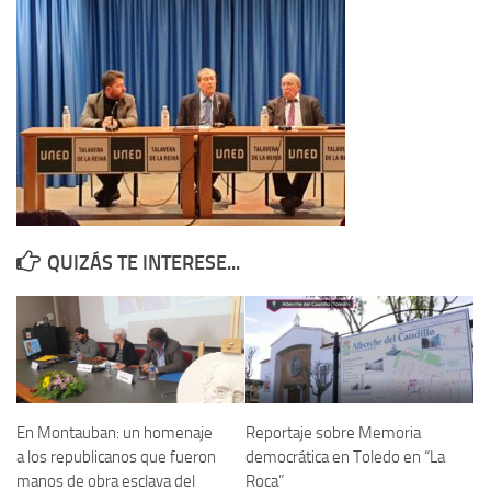
Contacto
Memoria Histórica
Investigación previa de la represión en Talavera de la Reina (1937-
1947).
Informe Represión en Toledo 1936-1947 | Buscador
Informe de la fosa de abril de 1939 de Tembleque
Enciclopedia Republicana
QUIZÁS TE INTERESE...
Militantes históricos IR
Personajes republicanos
Izquierda Republicana. Agrupaciones y Militantes (1934-1939)
Izquierda Republicana. Navarra
Izquierda Republicana. Galicia
En Montauban: un homenaje
Reportaje sobre Memoria
a los republicanos que fueron
democrática en Toledo en “La
Textos esenciales del republicanismo
manos de obra esclava del
Roca”