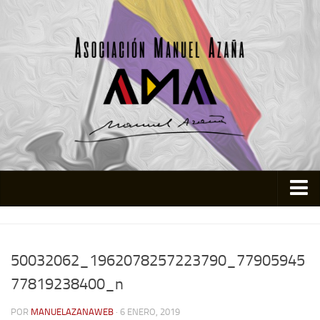
Inicio
Asociación
50032062_1962078257223790_77905945
Quienes somos
77819238400_n
Actividades
POR
MANUELAZANAWEB
· 6 ENERO, 2019
Colabora