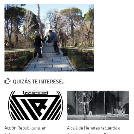
Contacto
Memoria Histórica
Investigación previa de la represión en Talavera de la Reina (1937-
1947).
Informe Represión en Toledo 1936-1947 | Buscador
Informe de la fosa de abril de 1939 de Tembleque
Enciclopedia Republicana
Militantes históricos IR
QUIZÁS TE INTERESE...
Personajes republicanos
Izquierda Republicana. Agrupaciones y Militantes (1934-1939)
Izquierda Republicana. Navarra
Izquierda Republicana. Galicia
Textos esenciales del republicanismo
Acción Republicana, en
Alcalá de Henares recuerda a