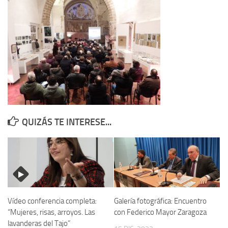
Contacto
Memoria Histórica
Investigación previa de la represión en Talavera de la Reina (1937-
1947).
Informe Represión en Toledo 1936-1947 | Buscador
Informe de la fosa de abril de 1939 de Tembleque
Enciclopedia Republicana
QUIZÁS TE INTERESE...
Militantes históricos IR
Personajes republicanos
Izquierda Republicana. Agrupaciones y Militantes (1934-1939)
Izquierda Republicana. Navarra
Izquierda Republicana. Galicia
Vídeo conferencia completa:
Galería fotográfica: Encuentro
“Mujeres, risas, arroyos. Las
con Federico Mayor Zaragoza
Textos esenciales del republicanismo
lavanderas del Tajo”