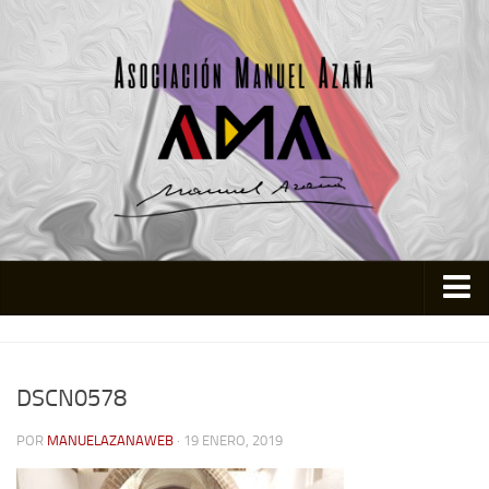
Inicio
Asociación
DSCN0578
Quienes somos
POR
MANUELAZANAWEB
· 19 ENERO, 2019
Actividades
Colabora