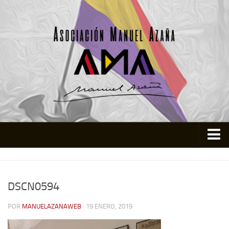
Inicio
Asociación
DSCN0594
Quienes somos
POR
MANUELAZANAWEB
· 19 ENERO, 2019
Actividades
Colabora