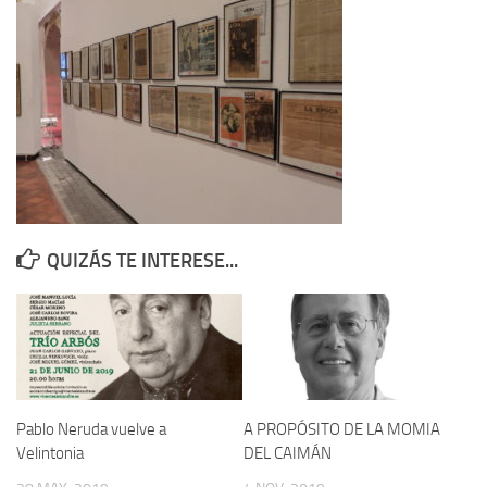
Contacto
Memoria Histórica
Investigación previa de la represión en Talavera de la Reina (1937-
1947).
Informe Represión en Toledo 1936-1947 | Buscador
Informe de la fosa de abril de 1939 de Tembleque
Enciclopedia Republicana
QUIZÁS TE INTERESE...
Militantes históricos IR
Personajes republicanos
Izquierda Republicana. Agrupaciones y Militantes (1934-1939)
Izquierda Republicana. Navarra
Izquierda Republicana. Galicia
Pablo Neruda vuelve a
A PROPÓSITO DE LA MOMIA
Velintonia
DEL CAIMÁN
Textos esenciales del republicanismo