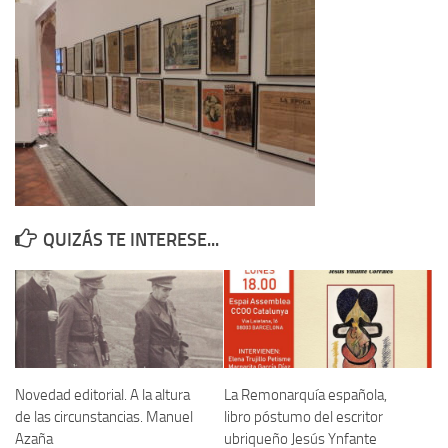
Contacto
Memoria Histórica
Investigación previa de la represión en Talavera de la Reina (1937-
1947).
Informe Represión en Toledo 1936-1947 | Buscador
Informe de la fosa de abril de 1939 de Tembleque
Enciclopedia Republicana
QUIZÁS TE INTERESE...
Militantes históricos IR
Personajes republicanos
Izquierda Republicana. Agrupaciones y Militantes (1934-1939)
Izquierda Republicana. Navarra
Izquierda Republicana. Galicia
Novedad editorial. A la altura
La Remonarquía española,
de las circunstancias. Manuel
libro póstumo del escritor
Textos esenciales del republicanismo
Azaña
ubriqueño Jesús Ynfante