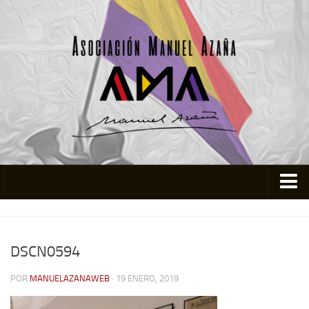
Inicio
Asociación
DSCN0594
Quienes somos
POR
MANUELAZANAWEB
· 19 ENERO, 2019
Actividades
Colabora