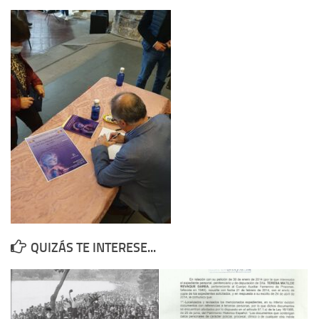
Contacto
Memoria Histórica
Investigación previa de la represión en Talavera de la Reina (1937-
1947).
Informe Represión en Toledo 1936-1947 | Buscador
Informe de la fosa de abril de 1939 de Tembleque
Enciclopedia Republicana
Militantes históricos IR
Personajes republicanos
Izquierda Republicana. Agrupaciones y Militantes (1934-1939)
QUIZÁS TE INTERESE...
Izquierda Republicana. Navarra
Izquierda Republicana. Galicia
Textos esenciales del republicanismo