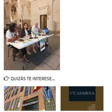
Contacto
Memoria Histórica
Investigación previa de la represión en Talavera de la Reina (1937-
1947).
Informe Represión en Toledo 1936-1947 | Buscador
Informe de la fosa de abril de 1939 de Tembleque
Enciclopedia Republicana
Militantes históricos IR
Personajes republicanos
QUIZÁS TE INTERESE...
Izquierda Republicana. Agrupaciones y Militantes (1934-1939)
Izquierda Republicana. Navarra
Izquierda Republicana. Galicia
Textos esenciales del republicanismo