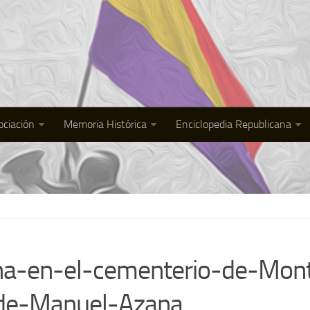
ociación
Memoria Histórica
Enciclopedia Republicana
a-en-el-cementerio-de-Mont
-de-Manuel-Azana