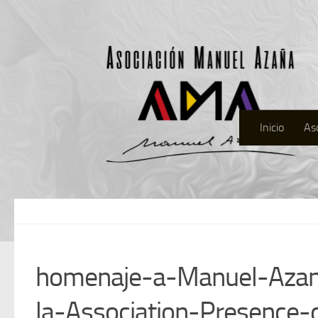
Inicio
As
homenaje-a-Manuel-Azan
la-Association-Presence