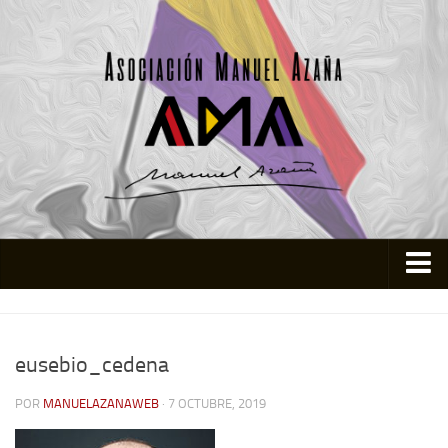
Inicio
Asociación
eusebio_cedena
Quienes somos
POR
MANUELAZANAWEB
· 7 OCTUBRE, 2019
Actividades
Colabora