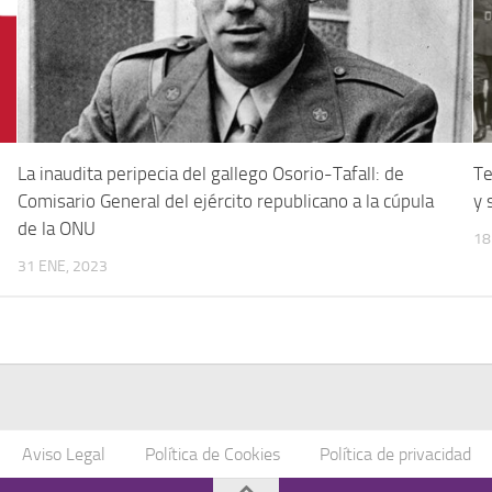
La inaudita peripecia del gallego Osorio-Tafall: de
Te
Comisario General del ejército republicano a la cúpula
y 
de la ONU
18
31 ENE, 2023
Aviso Legal
Política de Cookies
Política de privacidad