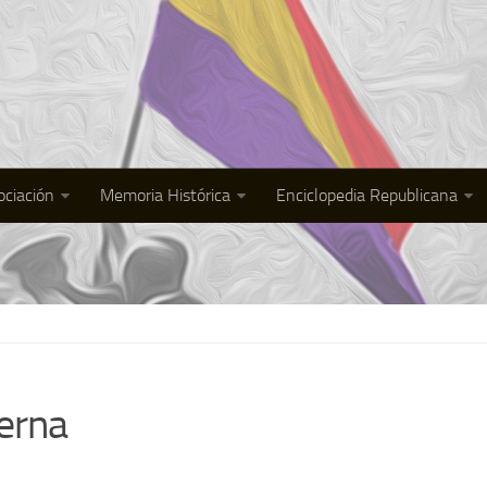
ociación
Memoria Histórica
Enciclopedia Republicana
erna