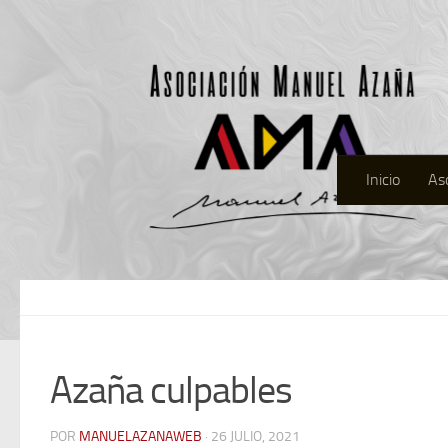
Inicio
As
Azaña culpables
POR
MANUELAZANAWEB
· 26 JULIO, 2021