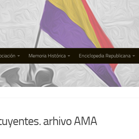
ociación
Memoria Histórica
Enciclopedia Republicana
ituyentes. arhivo AMA