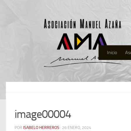
Inicio
As
image00004
POR
ISABELO HERREROS
· 26 ENERO, 2024