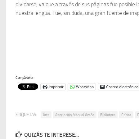
olvidarse, ya que a través de sus páginas fue posible 
nuestra lengua. Fue, sin duda, una gran fuente de ins
Compártelo:
Imprimir
WhatsApp
Correo electrónico
ETIQUETAS:
Arte
Asociación Manuel Azaña
Biblioteca
Crítica
C
QUIZÁS TE INTERESE...