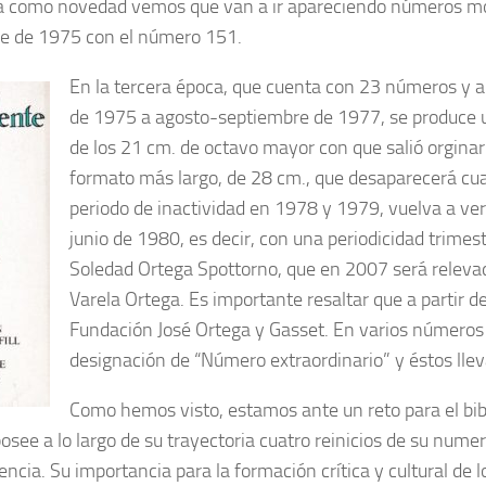
a como novedad vemos que van a ir apareciendo números mo
bre de 1975 con el número 151.
En la tercera época, que cuenta con 23 números y 
de 1975 a agosto-septiembre de 1977, se produce 
de los 21 cm. de octavo mayor con que salió orgina
formato más largo, de 28 cm., que desaparecerá cu
periodo de inactividad en 1978 y 1979, vuelva a ver l
junio de 1980, es decir, con una periodicidad trimest
Soledad Ortega Spottorno, que en 2007 será relevad
Varela Ortega. Es importante resaltar que a partir 
Fundación José Ortega y Gasset. En varios números 
designación de “Número extraordinario” y éstos lle
Como hemos visto, estamos ante un reto para el bibl
osee a lo largo de su trayectoria cuatro reinicios de su nume
ncia. Su importancia para la formación crítica y cultural de 