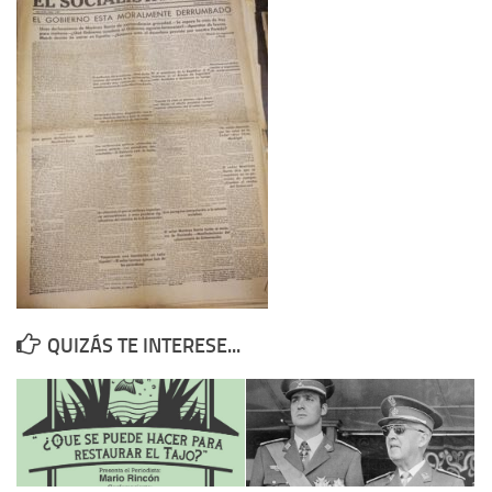
Contacto
Memoria Histórica
Investigación previa de la represión en Talavera de la Reina (1937-
1947).
Informe Represión en Toledo 1936-1947 | Buscador
Informe de la fosa de abril de 1939 de Tembleque
Enciclopedia Republicana
Militantes históricos IR
Personajes republicanos
QUIZÁS TE INTERESE...
Izquierda Republicana. Agrupaciones y Militantes (1934-1939)
Izquierda Republicana. Navarra
Izquierda Republicana. Galicia
Textos esenciales del republicanismo