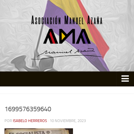
Inicio
Asociación
1699576359640
Quienes somos
POR
ISABELO HERREROS
· 10 NOVIEMBRE, 2023
Actividades
Colabora