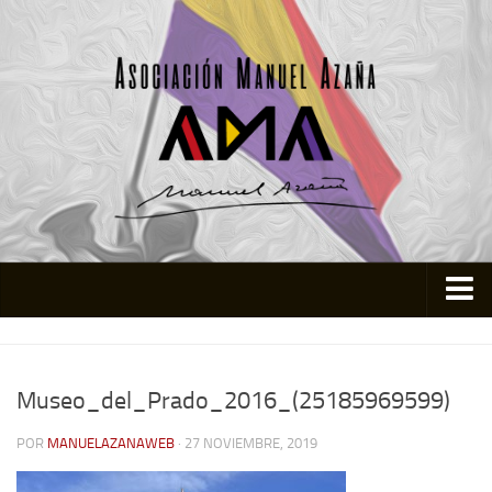
Inicio
Asociación
Museo_del_Prado_2016_(25185969599)
Quienes somos
POR
MANUELAZANAWEB
· 27 NOVIEMBRE, 2019
Actividades
Colabora