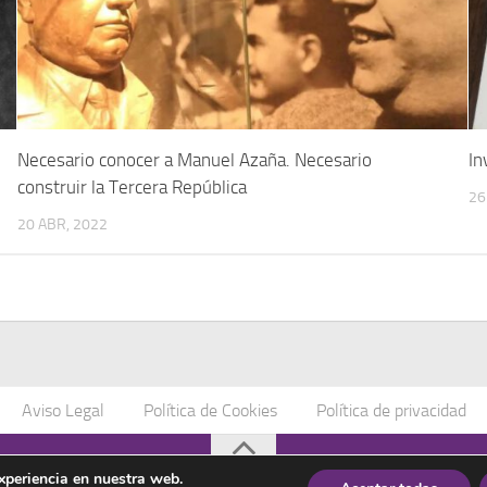
Necesario conocer a Manuel Azaña. Necesario
In
construir la Tercera República
26
20 ABR, 2022
Aviso Legal
Política de Cookies
Política de privacidad
os
experiencia en nuestra web.