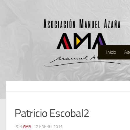
Inicio
As
Patricio Escobal2
POR
AMA
· 12 ENERO, 2016