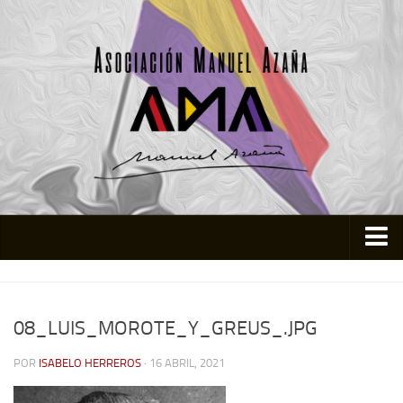
Inicio
Asociación
08_LUIS_MOROTE_Y_GREUS_.JPG
Quienes somos
POR
ISABELO HERREROS
· 16 ABRIL, 2021
Actividades
Colabora