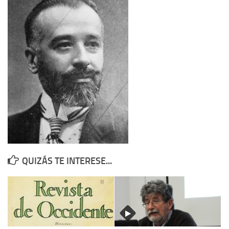
Contacto
Memoria Histórica
Investigación previa de la represión en Talavera de la Reina (1937-
1947).
Informe Represión en Toledo 1936-1947 | Buscador
Informe de la fosa de abril de 1939 de Tembleque
Enciclopedia Republicana
Militantes históricos IR
Personajes republicanos
QUIZÁS TE INTERESE...
Izquierda Republicana. Agrupaciones y Militantes (1934-1939)
Izquierda Republicana. Navarra
Izquierda Republicana. Galicia
Textos esenciales del republicanismo