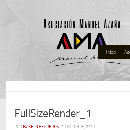
Inicio
As
FullSizeRender_1
POR
ISABELO HERREROS
· 21 OCTUBRE, 2021