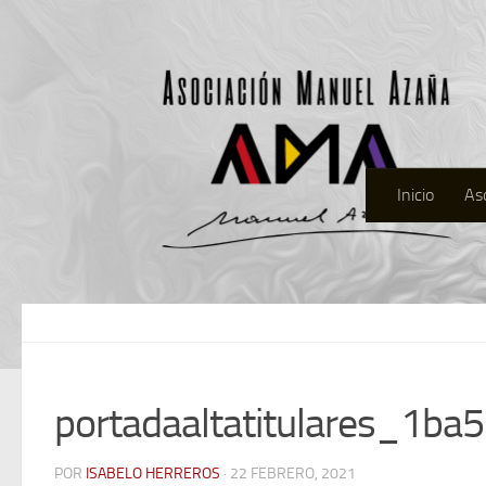
Inicio
As
portadaaltatitulares_1ba
POR
ISABELO HERREROS
· 22 FEBRERO, 2021