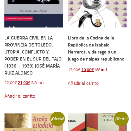
LA GUERRA CIVIL EN LA
Libro de la Cocina de la
PROVINCIA DE TOLEDO.
República de Isabelo
UTOPIA, CONFLICTO Y
Herreros, y de regalo un
PODER EN EL SUR DEL TAJO
juego de naipes republicano
(1936 – 1939) JOSÉ MARÍA
El
El
17,00
€
10,00
€
IVA incl.
RUIZ ALONSO
precio
precio
El
El
22,00
€
21,00
€
IVA incl.
Añadir al carrito
original
actual
precio
precio
era:
es:
Añadir al carrito
original
actual
17,00€.
10,00€.
era:
es:
22,00€.
21,00€.
¡Oferta!
¡Oferta!