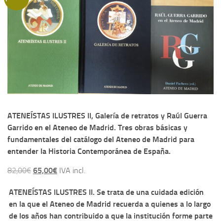
Contacto
Memoria Histórica
Investigación previa de la represión en Talavera de la Reina (1937-
1947).
Informe Represión en Toledo 1936-1947 | Buscador
Informe de la fosa de abril de 1939 de Tembleque
Enciclopedia Republicana
ATENEÍSTAS ILUSTRES II, Galería de retratos y Raúl Guerra
Garrido en el Ateneo de Madrid. Tres obras básicas y
Militantes históricos IR
fundamentales del catálogo del Ateneo de Madrid para
Personajes republicanos
entender la Historia Contemporánea de España.
Izquierda Republicana. Agrupaciones y Militantes (1934-1939)
El
El
82,00
€
65,00
€
IVA incl.
Izquierda Republicana. Navarra
precio
precio
ATENEÍSTAS ILUSTRES II. Se trata de una cuidada edición
Izquierda Republicana. Galicia
original
actual
en la que el Ateneo de Madrid recuerda a quienes a lo largo
era:
es:
Textos esenciales del republicanismo
de los años han contribuido a que la institución forme parte
82,00€.
65,00€.