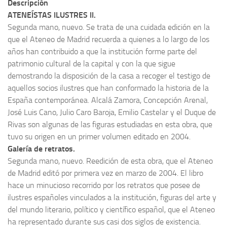
Descripción
Garrido
ATENEÍSTAS ILUSTRES II.
Noticias
en
Segunda mano, nuevo. Se trata de una cuidada edición en la
el
Tienda
que el Ateneo de Madrid recuerda a quienes a lo largo de los
Ateneo
años han contribuido a que la institución forme parte del
de
patrimonio cultural de la capital y con la que sigue
Madrid.
demostrando la disposición de la casa a recoger el testigo de
Tres
aquellos socios ilustres que han conformado la historia de la
obras
España contemporánea. Alcalá Zamora, Concepción Arenal,
básicas
José Luis Cano, Julio Caro Baroja, Emilio Castelar y el Duque de
y
Rivas son algunas de las figuras estudiadas en esta obra, que
fundamentales
tuvo su origen en un primer volumen editado en 2004.
del
Galería de retratos.
catálogo
Segunda mano, nuevo. Reedición de esta obra, que el Ateneo
del
de Madrid editó por primera vez en marzo de 2004. El libro
Ateneo
hace un minucioso recorrido por los retratos que posee de
de
ilustres españoles vinculados a la institución, figuras del arte y
Madrid
del mundo literario, político y científico español, que el Ateneo
para
ha representado durante sus casi dos siglos de existencia.