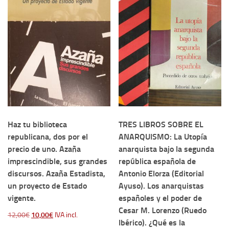
Haz tu biblioteca
TRES LIBROS SOBRE EL
republicana, dos por el
ANARQUISMO: La Utopía
precio de uno. Azaña
anarquista bajo la segunda
imprescindible, sus grandes
república española de
discursos. Azaña Estadista,
Antonio Elorza (Editorial
un proyecto de Estado
Ayuso). Los anarquistas
vigente.
españoles y el poder de
Cesar M. Lorenzo (Ruedo
El
El
12,00
€
10,00
€
IVA incl.
Ibérico). ¿Qué es la
precio
precio