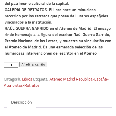
Archivo histórico
del patrimonio cultural de la capital.
GALERIA DE RETRATOS. El libro hace un minucioso
Archivo
recorrido por los retratos que posee de ilustres españoles
Archivo Documental
vinculados a la institución.
RAÚL GUERRA GARRIDO en el Ateneo de Madrid.
El ensayo
Biografía
rinde homenaje a la figura del escritor Raúl Guerra Garrido,
Cronología fundamental de Manuel Azaña
Premio Nacional de las Letras, y muestra su vinculación con
Artículos sobre Manuel Azaña
el Ateneo de Madrid. Es una esmerada selección de las
numerosas intervenciones del escritor en el Ateneo.
Ochenta años sin Manuel Azaña
Bibliografías
ATENEÍSTAS
Añadir al carrito
ILUSTRES
Biblioteca
II,
Categoría:
Libros
Etiqueta:
Ateneo Madrid República-España-
Catálogo Biblioteca
Galería
Ateneístas-Retratos
de
Catálogo Hemeroteca
retratos
Fondo Mario J. Bonilla
y
Descripción
Biblioteca-Novedades
Raúl
Guerra
Publicaciones destacadas de nuestra hemeroteca