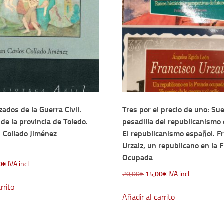
ados de la Guerra Civil.
Tres por el precio de uno: Su
de la provincia de Toledo.
pesadilla del republicanismo
s Collado Jiménez
El republicanismo español. F
Urzaiz, un republicano en la 
Ocupada
El
0
€
IVA incl.
El
El
20,00
€
15,00
€
IVA incl.
o
precio
precio
precio
rrito
nal
actual
Añadir al carrito
original
actual
es:
era:
es:
0€.
19,00€.
20,00€.
15,00€.