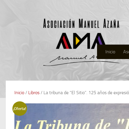
Inicio
As
Inicio
/
Libros
/ La tribuna de “El Sitio”. 125 años de exp
¡Oferta!