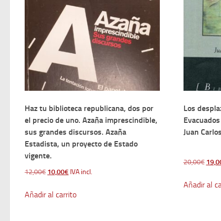
Haz tu biblioteca republicana, dos por
Los desplaz
el precio de uno. Azaña imprescindible,
Evacuados 
sus grandes discursos. Azaña
Juan Carlo
Estadista, un proyecto de Estado
vigente.
El
20,00
€
19,0
El
El
12,00
€
10,00
€
IVA incl.
preci
precio
precio
Añadir al ca
origi
Añadir al carrito
original
actual
era:
era:
es:
20,0
12,00€.
10,00€.