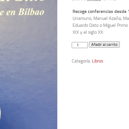
precio
precio
Recoge conferencias desde 1
original
actual
Unamuno, Manuel Azaña, María
era:
es:
Eduardo Dato o Miguel Primo de
20,00€.
14,00€.
XIX y el siglo XX.
La
Añadir al carrito
tribuna
de
Categoría:
Libros
"El
Sitio".
125
años
de
expresión
libre
en
Bilbao
(1875-