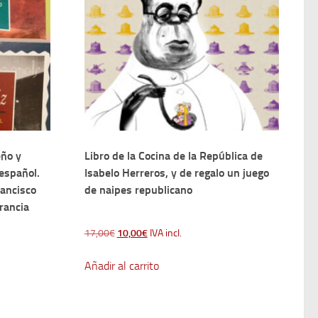
eño y
Libro de la Cocina de la República de
 español.
Isabelo Herreros, y de regalo un juego
rancisco
de naipes republicano
Francia
El
El
17,00
€
10,00
€
IVA incl.
precio
precio
Añadir al carrito
original
actual
era:
es:
17,00€.
10,00€.