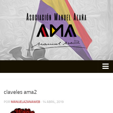
Inicio
Asociación
claveles ama2
Quienes somos
POR
MANUELAZANAWEB
· 14 ABRIL, 2019
Actividades
Colabora