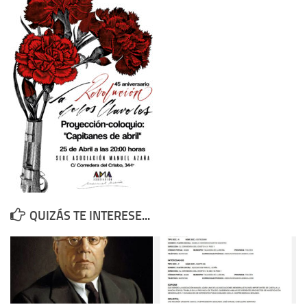
Contacto
Memoria Histórica
Investigación previa de la represión en Talavera de la Reina (1937-
1947).
Informe Represión en Toledo 1936-1947 | Buscador
Informe de la fosa de abril de 1939 de Tembleque
Enciclopedia Republicana
Militantes históricos IR
Personajes republicanos
QUIZÁS TE INTERESE...
Izquierda Republicana. Agrupaciones y Militantes (1934-1939)
Izquierda Republicana. Navarra
Izquierda Republicana. Galicia
Textos esenciales del republicanismo