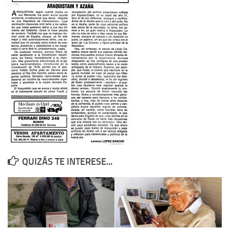
Contacto
Memoria Histórica
Investigación previa de la represión en Talavera de la Reina (1937-
1947).
Informe Represión en Toledo 1936-1947 | Buscador
Informe de la fosa de abril de 1939 de Tembleque
Enciclopedia Republicana
Militantes históricos IR
Personajes republicanos
QUIZÁS TE INTERESE...
Izquierda Republicana. Agrupaciones y Militantes (1934-1939)
Izquierda Republicana. Navarra
Izquierda Republicana. Galicia
Textos esenciales del republicanismo