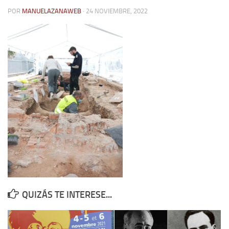
POR
MANUELAZANAWEB
· 24 NOVIEMBRE, 2022
Contacto
Memoria Histórica
Investigación previa de la represión en Talavera de la Reina (1937-
1947).
Informe Represión en Toledo 1936-1947 | Buscador
Informe de la fosa de abril de 1939 de Tembleque
Enciclopedia Republicana
Militantes históricos IR
Personajes republicanos
Izquierda Republicana. Agrupaciones y Militantes (1934-1939)
Izquierda Republicana. Navarra
QUIZÁS TE INTERESE...
Izquierda Republicana. Galicia
Textos esenciales del republicanismo