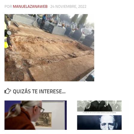
POR
MANUELAZANAWEB
· 24 NOVIEMBRE, 2022
Contacto
Memoria Histórica
Investigación previa de la represión en Talavera de la Reina (1937-
1947).
Informe Represión en Toledo 1936-1947 | Buscador
Informe de la fosa de abril de 1939 de Tembleque
Enciclopedia Republicana
Militantes históricos IR
Personajes republicanos
QUIZÁS TE INTERESE...
Izquierda Republicana. Agrupaciones y Militantes (1934-1939)
Izquierda Republicana. Navarra
Izquierda Republicana. Galicia
Textos esenciales del republicanismo