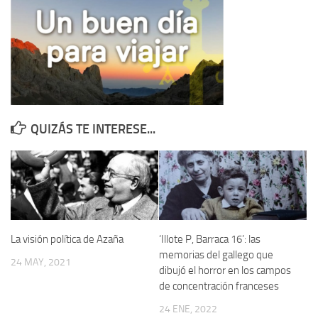
Contacto
Memoria Histórica
Investigación previa de la represión en Talavera de la Reina (1937-
1947).
Informe Represión en Toledo 1936-1947 | Buscador
QUIZÁS TE INTERESE...
Informe de la fosa de abril de 1939 de Tembleque
Enciclopedia Republicana
Militantes históricos IR
Personajes republicanos
Izquierda Republicana. Agrupaciones y Militantes (1934-1939)
La visión política de Azaña
‘Illote P, Barraca 16’: las
Izquierda Republicana. Navarra
memorias del gallego que
24 MAY, 2021
dibujó el horror en los campos
Izquierda Republicana. Galicia
de concentración franceses
Textos esenciales del republicanismo
24 ENE, 2022