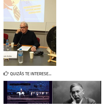
Contacto
Memoria Histórica
Investigación previa de la represión en Talavera de la Reina (1937-
1947).
Informe Represión en Toledo 1936-1947 | Buscador
Informe de la fosa de abril de 1939 de Tembleque
Enciclopedia Republicana
Militantes históricos IR
Personajes republicanos
QUIZÁS TE INTERESE...
Izquierda Republicana. Agrupaciones y Militantes (1934-1939)
Izquierda Republicana. Navarra
Izquierda Republicana. Galicia
Textos esenciales del republicanismo