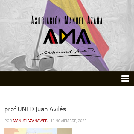
Inicio
Asociación
prof UNED Juan Avilés
Quienes somos
POR
MANUELAZANAWEB
· 14 NOVIEMBRE, 2022
Actividades
Colabora