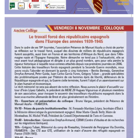
Archivo histórico
Archivo
Archivo Documental
Biografía
Cronología fundamental de Manuel Azaña
Artículos sobre Manuel Azaña
Ochenta años sin Manuel Azaña
Bibliografías
Biblioteca
Catálogo Biblioteca
Catálogo Hemeroteca
Fondo Mario J. Bonilla
Biblioteca-Novedades
Publicaciones destacadas de nuestra hemeroteca