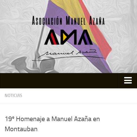
Inicio
NOTICIAS
Asociación
Quienes somos
19º Homenaje a Manuel Azaña en
Actividades
Montauban
Colabora