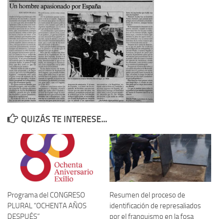
Contacto
Memoria Histórica
Investigación previa de la represión en Talavera de la Reina (1937-
1947).
Informe Represión en Toledo 1936-1947 | Buscador
Informe de la fosa de abril de 1939 de Tembleque
Enciclopedia Republicana
QUIZÁS TE INTERESE...
Militantes históricos IR
Personajes republicanos
Izquierda Republicana. Agrupaciones y Militantes (1934-1939)
Izquierda Republicana. Navarra
Izquierda Republicana. Galicia
Programa del CONGRESO
Resumen del proceso de
PLURAL “OCHENTA AÑOS
identificación de represaliados
Textos esenciales del republicanismo
DESPUÉS”
por el franquismo en la fosa