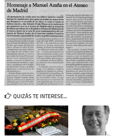
Contacto
Memoria Histórica
Investigación previa de la represión en Talavera de la Reina (1937-
1947).
Informe Represión en Toledo 1936-1947 | Buscador
Informe de la fosa de abril de 1939 de Tembleque
Enciclopedia Republicana
Militantes históricos IR
Personajes republicanos
QUIZÁS TE INTERESE...
Izquierda Republicana. Agrupaciones y Militantes (1934-1939)
Izquierda Republicana. Navarra
Izquierda Republicana. Galicia
Textos esenciales del republicanismo